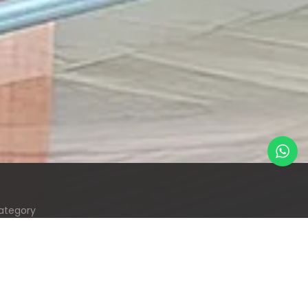
ategory
P Automatic