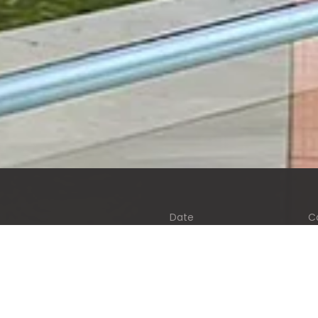
Date
C
15 Kasım 2016
G
ROLL