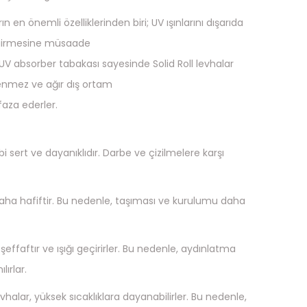
n en önemli özelliklerinden biri; UV ışınlarını dışarıda
 girmesine müsaade
V absorber tabakası sayesinde Solid Roll levhalar
lenmez ve ağır dış ortam
faza ederler.
ibi sert ve dayanıklıdır. Darbe ve çizilmelere karşı
 daha hafiftir. Bu nedenle, taşıması ve kurulumu daha
i şeffaftır ve ışığı geçirirler. Bu nedenle, aydınlatma
ırlar.
evhalar, yüksek sıcaklıklara dayanabilirler. Bu nedenle,