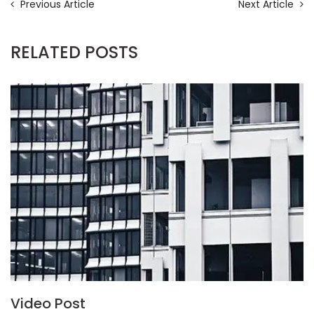
Yazı
Previous
Ne
Previous Article
Next Article
Article:
Ar
dolaşımı
RELATED POSTS
Video Post